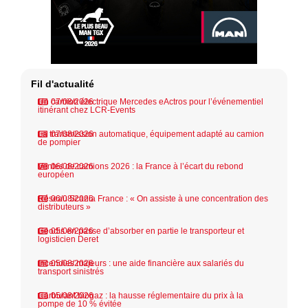
Fil d'actualité
Un camion électrique Mercedes eActros pour l’événementiel
07/08/2026
itinérant chez LCR-Events
La transmission automatique, équipement adapté au camion
07/08/2026
de pompier
Ventes de camions 2026 : la France à l’écart du rebond
06/08/2026
européen
Réseau Scania France : « On assiste à une concentration des
06/08/2026
distributeurs »
Geodis en passe d’absorber en partie le transporteur et
05/08/2026
logisticien Deret
Incendies majeurs : une aide financière aux salariés du
05/08/2026
transport sinistrés
Carburant biogaz : la hausse réglementaire du prix à la
05/08/2026
pompe de 10 % évitée