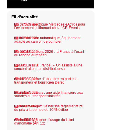
Fil d'actualité
Un camion électrique Mercedes eActros pour
07/08/2026
l’événementiel itinérant chez LCR-Events
La transmission automatique, équipement
07/08/2026
adapté au camion de pompier
Ventes de camions 2026 : la France à l’écart
06/08/2026
du rebond européen
Réseau Scania France : « On assiste à une
06/08/2026
concentration des distributeurs »
Geodis en passe d’absorber en partie le
05/08/2026
transporteur et logisticien Deret
Incendies majeurs : une aide financière aux
05/08/2026
salariés du transport sinistrés
Carburant biogaz : la hausse réglementaire
05/08/2026
du prix à la pompe de 10 % évitée
Chronotachygraphe : l’usage du ticket
24/07/2026
d’anomalie (Art. 12)