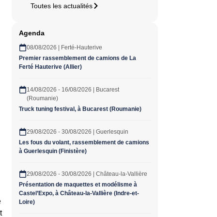
Toutes les actualités
Agenda
08/08/2026 | Ferté-Hauterive
Premier rassemblement de camions de La
Ferté Hauterive (Allier)
14/08/2026 - 16/08/2026 | Bucarest
(Roumanie)
Truck tuning festival, à Bucarest (Roumanie)
29/08/2026 - 30/08/2026 | Guerlesquin
Les fous du volant, rassemblement de camions
à Guerlesquin (Finistère)
29/08/2026 - 30/08/2026 | Château-la-Vallière
Présentation de maquettes et modélisme à
Castel’Expo, à Château-la-Vallière (Indre-et-
e
Loire)
t