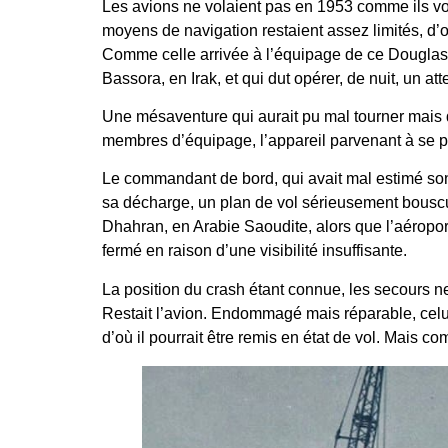
Les avions ne volaient pas en 1953 comme ils vol
moyens de navigation restaient assez limités, d’
Comme celle arrivée à l’équipage de ce Douglas 
Bassora, en Irak, et qui dut opérer, de nuit, un at
Une mésaventure qui aurait pu mal tourner mais q
membres d’équipage, l’appareil parvenant à se 
Le commandant de bord, qui avait mal estimé son
sa décharge, un plan de vol sérieusement bouscul
Dhahran, en Arabie Saoudite, alors que l’aéropor
fermé en raison d’une visibilité insuffisante.
La position du crash étant connue, les secours n
Restait l’avion. Endommagé mais réparable, celui-
d’où il pourrait être remis en état de vol. Mais c