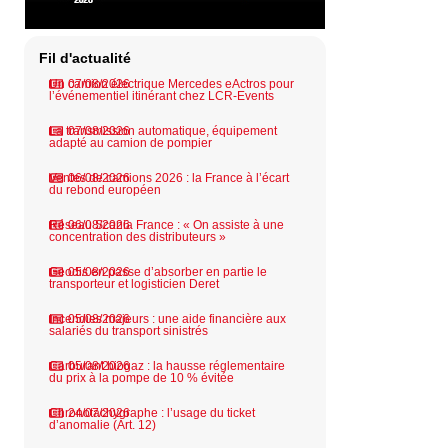
Fil d'actualité
Un camion électrique Mercedes eActros pour
07/08/2026
l’événementiel itinérant chez LCR-Events
La transmission automatique, équipement
07/08/2026
adapté au camion de pompier
Ventes de camions 2026 : la France à l’écart
06/08/2026
du rebond européen
Réseau Scania France : « On assiste à une
06/08/2026
i
concentration des distributeurs »
Geodis en passe d’absorber en partie le
05/08/2026
transporteur et logisticien Deret
Incendies majeurs : une aide financière aux
05/08/2026
salariés du transport sinistrés
Carburant biogaz : la hausse réglementaire
05/08/2026
du prix à la pompe de 10 % évitée
Chronotachygraphe : l’usage du ticket
24/07/2026
d’anomalie (Art. 12)