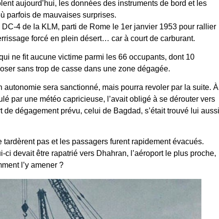
ent aujourd’hui, les données des instruments de bord et les
où parfois de mauvaises surprises.
DC-4 de la KLM, parti de Rome le 1er janvier 1953 pour rallier
terrissage forcé en plein désert… car à court de carburant.
ui ne fit aucune victime parmi les 66 occupants, dont 10
poser sans trop de casse dans une zone dégagée.
 autonomie sera sanctionné, mais pourra revoler par la suite. À
é par une météo capricieuse, l’avait obligé à se dérouter vers
t de dégagement prévu, celui de Bagdad, s’était trouvé lui auss
e tardèrent pas et les passagers furent rapidement évacués.
ci devait être rapatrié vers Dhahran, l’aéroport le plus proche,
omment l’y amener ?