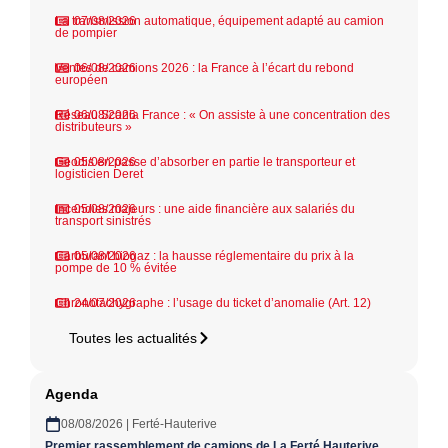
La transmission automatique, équipement adapté au camion
07/08/2026
de pompier
Ventes de camions 2026 : la France à l’écart du rebond
06/08/2026
européen
Réseau Scania France : « On assiste à une concentration des
06/08/2026
distributeurs »
Geodis en passe d’absorber en partie le transporteur et
05/08/2026
logisticien Deret
Incendies majeurs : une aide financière aux salariés du
05/08/2026
transport sinistrés
Carburant biogaz : la hausse réglementaire du prix à la
05/08/2026
pompe de 10 % évitée
Chronotachygraphe : l’usage du ticket d’anomalie (Art. 12)
24/07/2026
Toutes les actualités
Agenda
08/08/2026 | Ferté-Hauterive
Premier rassemblement de camions de La Ferté Hauterive