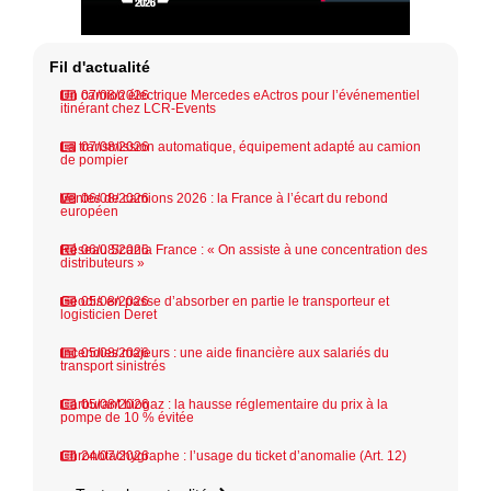
Fil d'actualité
Un camion électrique Mercedes eActros pour l’événementiel
07/08/2026
itinérant chez LCR-Events
La transmission automatique, équipement adapté au camion
07/08/2026
de pompier
Ventes de camions 2026 : la France à l’écart du rebond
06/08/2026
européen
Réseau Scania France : « On assiste à une concentration des
06/08/2026
distributeurs »
Geodis en passe d’absorber en partie le transporteur et
05/08/2026
logisticien Deret
Incendies majeurs : une aide financière aux salariés du
05/08/2026
transport sinistrés
Carburant biogaz : la hausse réglementaire du prix à la
05/08/2026
pompe de 10 % évitée
Chronotachygraphe : l’usage du ticket d’anomalie (Art. 12)
24/07/2026