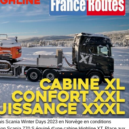
ais Scania Winter Days 2023 en Norvège en conditions
ion Scania 770 S équipé d’une cabine Highline XT. Place aux