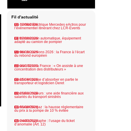
Fil d'actualité
Un camion électrique Mercedes eActros pour
07/08/2026
l’événementiel itinérant chez LCR-Events
La transmission automatique, équipement
07/08/2026
adapté au camion de pompier
Ventes de camions 2026 : la France à l’écart
06/08/2026
du rebond européen
Réseau Scania France : « On assiste à une
06/08/2026
concentration des distributeurs »
Geodis en passe d’absorber en partie le
05/08/2026
transporteur et logisticien Deret
Incendies majeurs : une aide financière aux
05/08/2026
salariés du transport sinistrés
Carburant biogaz : la hausse réglementaire
05/08/2026
du prix à la pompe de 10 % évitée
Chronotachygraphe : l’usage du ticket
24/07/2026
d’anomalie (Art. 12)