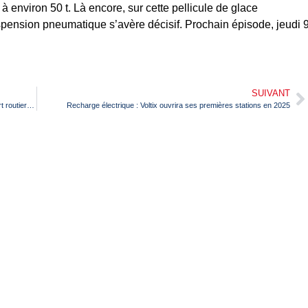
à environ 50 t. Là encore, sur cette pellicule de glace
spension pneumatique s’avère décisif. Prochain épisode, jeudi 
SUIVANT
Réforme des retraites : les syndicats veulent mobiliser le transport routier le 7 mars
Recharge électrique : Voltix ouvrira ses premières stations en 2025