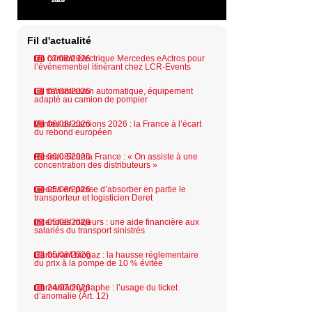
Fil d'actualité
Un camion électrique Mercedes eActros pour
07/08/2026
l’événementiel itinérant chez LCR-Events
La transmission automatique, équipement
07/08/2026
adapté au camion de pompier
Ventes de camions 2026 : la France à l’écart
06/08/2026
du rebond européen
Réseau Scania France : « On assiste à une
06/08/2026
concentration des distributeurs »
Geodis en passe d’absorber en partie le
05/08/2026
transporteur et logisticien Deret
Incendies majeurs : une aide financière aux
05/08/2026
salariés du transport sinistrés
Carburant biogaz : la hausse réglementaire
05/08/2026
du prix à la pompe de 10 % évitée
Chronotachygraphe : l’usage du ticket
24/07/2026
d’anomalie (Art. 12)