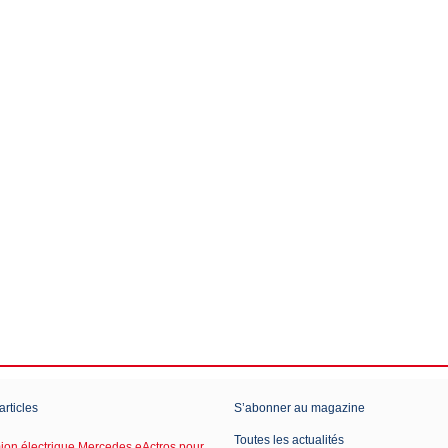
articles
S’abonner au magazine
Toutes les actualités
on électrique Mercedes eActros pour