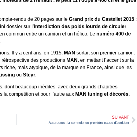
moteurs de 2 Renault : le petit 11 l dopé à 460 ch et le gros
ompte-rendu de 20 pages sur le
Grand prix du Castellet 2015
:
ni dossier sur l’
interdiction des poids lourds de circuler
l en commun entre un camion et un hélico. Le
numéro 400 de
.
ons. Il y a cent ans, en 1915,
MAN
sortait son premier camion.
 rétrospective des productions
MAN
, en mettant l’accent sur la
 riche, mais atypique, de la marque en France, ainsi que les
üssing
ou
Steyr
.
es, dont beaucoup inédites, avec deux grands chapitres
la compétition et pour l’autre aux
MAN
tuning et décorés.
SUIVANT
Autoroutes : la somnolence première cause d’accident