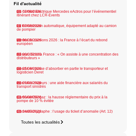
Fil d'actualité
Un camion électrique Mercedes eActros pour l’événementiel
07/08/2026
itinérant chez LCR-Events
La transmission automatique, équipement adapté au camion
07/08/2026
de pompier
Ventes de camions 2026 : la France à l’écart du rebond
06/08/2026
européen
Réseau Scania France : « On assiste à une concentration des
06/08/2026
distributeurs »
Geodis en passe d’absorber en partie le transporteur et
05/08/2026
logisticien Deret
Incendies majeurs : une aide financière aux salariés du
05/08/2026
transport sinistrés
Carburant biogaz : la hausse réglementaire du prix à la
05/08/2026
pompe de 10 % évitée
Chronotachygraphe : l’usage du ticket d’anomalie (Art. 12)
24/07/2026
Toutes les actualités