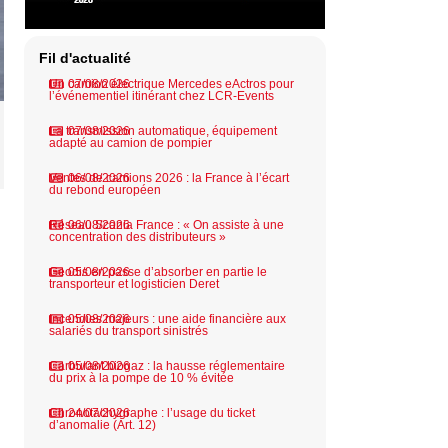
Fil d'actualité
Un camion électrique Mercedes eActros pour
07/08/2026
l’événementiel itinérant chez LCR-Events
La transmission automatique, équipement
07/08/2026
adapté au camion de pompier
Ventes de camions 2026 : la France à l’écart
06/08/2026
du rebond européen
Réseau Scania France : « On assiste à une
06/08/2026
concentration des distributeurs »
Geodis en passe d’absorber en partie le
05/08/2026
transporteur et logisticien Deret
Incendies majeurs : une aide financière aux
05/08/2026
salariés du transport sinistrés
Carburant biogaz : la hausse réglementaire
05/08/2026
du prix à la pompe de 10 % évitée
Chronotachygraphe : l’usage du ticket
24/07/2026
d’anomalie (Art. 12)