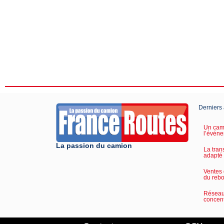
Derniers 
Un cami
l’événe
La passion du camion
La tran
adapté
Ventes 
du reb
Réseau 
concent