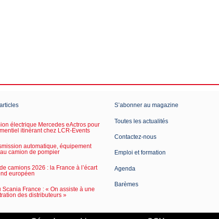
articles
S’abonner au magazine
Toutes les actualités
on électrique Mercedes eActros pour
mentiel itinérant chez LCR-Events
Contactez-nous
smission automatique, équipement
 au camion de pompier
Emploi et formation
de camions 2026 : la France à l’écart
Agenda
ond européen
Barèmes
Scania France : « On assiste à une
ration des distributeurs »