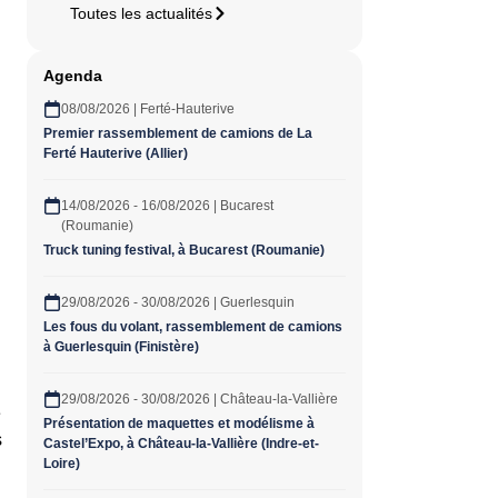
Toutes les actualités
Agenda
08/08/2026 | Ferté-Hauterive
Premier rassemblement de camions de La
Ferté Hauterive (Allier)
14/08/2026 - 16/08/2026 | Bucarest
(Roumanie)
Truck tuning festival, à Bucarest (Roumanie)
29/08/2026 - 30/08/2026 | Guerlesquin
Les fous du volant, rassemblement de camions
à Guerlesquin (Finistère)
29/08/2026 - 30/08/2026 | Château-la-Vallière
e
Présentation de maquettes et modélisme à
s
Castel’Expo, à Château-la-Vallière (Indre-et-
Loire)