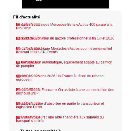
Fil d'actualité
Le camion électrique Mercedes-Benz eActros 400 passe à la
10/08/2026
ProCabin
Rebond de l’inflation du gazole professionnel à fin juillet 2026
10/08/2026
Un camion électrique Mercedes eActros pour l’événementiel
07/08/2026
itinérant chez LCR-Events
La transmission automatique, équipement adapté au camion
07/08/2026
de pompier
Ventes de camions 2026 : la France à l’écart du rebond
06/08/2026
européen
Réseau Scania France : « On assiste à une concentration des
06/08/2026
distributeurs »
Geodis en passe d’absorber en partie le transporteur et
05/08/2026
logisticien Deret
Incendies majeurs : une aide financière aux salariés du
05/08/2026
transport sinistrés