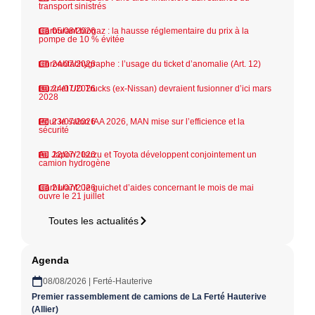
transport sinistrés
Carburant biogaz : la hausse réglementaire du prix à la
05/08/2026
pompe de 10 % évitée
Chronotachygraphe : l’usage du ticket d’anomalie (Art. 12)
24/07/2026
Isuzu et UD Trucks (ex-Nissan) devraient fusionner d’ici mars
24/07/2026
2028
Pour le salon IAA 2026, MAN mise sur l’efficience et la
23/07/2026
sécurité
Au Japon : Isuzu et Toyota développent conjointement un
22/07/2026
camion hydrogène
Carburant : le guichet d’aides concernant le mois de mai
21/07/2026
ouvre le 21 juillet
Toutes les actualités
Agenda
08/08/2026 | Ferté-Hauterive
Premier rassemblement de camions de La Ferté Hauterive
(Allier)