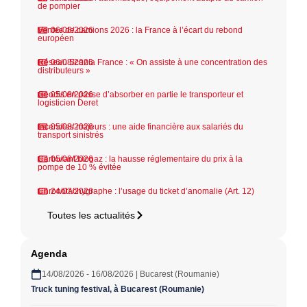
de pompier
Ventes de camions 2026 : la France à l’écart du rebond
06/08/2026
européen
Réseau Scania France : « On assiste à une concentration des
06/08/2026
distributeurs »
Geodis en passe d’absorber en partie le transporteur et
05/08/2026
logisticien Deret
Incendies majeurs : une aide financière aux salariés du
05/08/2026
transport sinistrés
Carburant biogaz : la hausse réglementaire du prix à la
05/08/2026
pompe de 10 % évitée
Chronotachygraphe : l’usage du ticket d’anomalie (Art. 12)
24/07/2026
Toutes les actualités
Agenda
14/08/2026 - 16/08/2026 | Bucarest (Roumanie)
Truck tuning festival, à Bucarest (Roumanie)