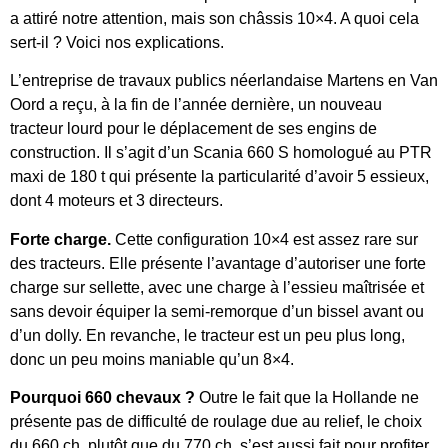
a attiré notre attention, mais son châssis 10×4. A quoi cela
sert-il ? Voici nos explications.
L’entreprise de travaux publics néerlandaise Martens en Van
Oord a reçu, à la fin de l’année dernière, un nouveau
tracteur lourd pour le déplacement de ses engins de
construction. Il s’agit d’un Scania 660 S homologué au PTR
maxi de 180 t qui présente la particularité d’avoir 5 essieux,
dont 4 moteurs et 3 directeurs.
Forte charge.
Cette configuration 10×4 est assez rare sur
des tracteurs. Elle présente l’avantage d’autoriser une forte
charge sur sellette, avec une charge à l’essieu maîtrisée et
sans devoir équiper la semi-remorque d’un bissel avant ou
d’un dolly. En revanche, le tracteur est un peu plus long,
donc un peu moins maniable qu’un 8×4.
Pourquoi 660 chevaux ?
Outre le fait que la Hollande ne
présente pas de difficulté de roulage due au relief, le choix
du 660 ch, plutôt que du 770 ch, s’est aussi fait pour profiter