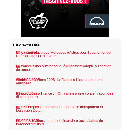
Fil d'actualité
Un camion électrique Mercedes eActros pour l’événementiel
07/08/2026
itinérant chez LCR-Events
La transmission automatique, équipement adapté au camion
07/08/2026
de pompier
Ventes de camions 2026 : la France à l’écart du rebond
06/08/2026
européen
Réseau Scania France : « On assiste à une concentration des
06/08/2026
distributeurs »
Geodis en passe d’absorber en partie le transporteur et
05/08/2026
logisticien Deret
Incendies majeurs : une aide financière aux salariés du
05/08/2026
transport sinistrés