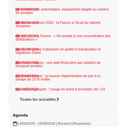
La transmission automatique, équipement adapté au camion
07/08/2026
de pompier
Ventes de camions 2026 : la France à l’écart du rebond
06/08/2026
européen
Réseau Scania France : « On assiste à une concentration des
06/08/2026
distributeurs »
Geodis en passe d’absorber en partie le transporteur et
05/08/2026
logisticien Deret
Incendies majeurs : une aide financière aux salariés du
05/08/2026
transport sinistrés
Carburant biogaz : la hausse réglementaire du prix à la
05/08/2026
pompe de 10 % évitée
Chronotachygraphe : l’usage du ticket d’anomalie (Art. 12)
24/07/2026
Toutes les actualités
Agenda
14/08/2026 - 16/08/2026 | Bucarest (Roumanie)