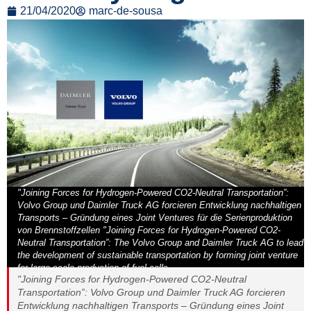
21/04/2020
marc-de-sousa
"Joining Forces for Hydrogen-Powered CO2-Neutral Transportation”:
Volvo Group und Daimler Truck AG forcieren Entwicklung nachhaltigen
Transports – Gründung eines Joint Ventures für die Serienproduktion
von Brennstoffzellen "Joining Forces for Hydrogen-Powered CO2-
Neutral Transportation”: The Volvo Group and Daimler Truck AG to lead
the development of sustainable transportation by forming joint venture
for large-scale production of fuel cells
"Joining Forces for Hydrogen-Powered CO2-Neutral
Transportation”: Volvo Group und Daimler Truck AG forcieren
Entwicklung nachhaltigen Transports – Gründung eines Joint