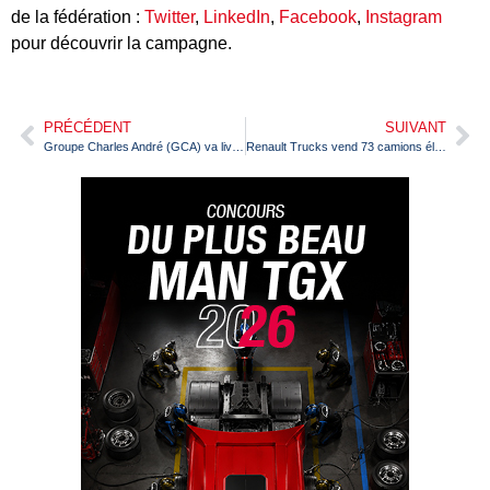
de la fédération :
Twitter
,
LinkedIn
,
Facebook
,
Instagram
pour découvrir la campagne.
PRÉCÉDENT
SUIVANT
Groupe Charles André (GCA) va livrer du PVC en camion hydrogène Hyzon
Renault Trucks vend 73 camions électriques à Barcelone