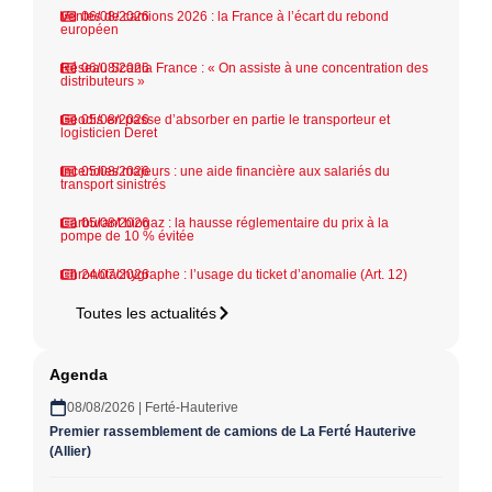
Ventes de camions 2026 : la France à l’écart du rebond
06/08/2026
européen
Réseau Scania France : « On assiste à une concentration des
06/08/2026
distributeurs »
Geodis en passe d’absorber en partie le transporteur et
05/08/2026
logisticien Deret
Incendies majeurs : une aide financière aux salariés du
05/08/2026
transport sinistrés
Carburant biogaz : la hausse réglementaire du prix à la
05/08/2026
pompe de 10 % évitée
Chronotachygraphe : l’usage du ticket d’anomalie (Art. 12)
24/07/2026
Toutes les actualités
Agenda
08/08/2026 | Ferté-Hauterive
Premier rassemblement de camions de La Ferté Hauterive
(Allier)