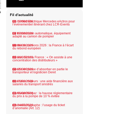
s
Fil d'actualité
Un camion électrique Mercedes eActros pour
07/08/2026
l’événementiel itinérant chez LCR-Events
La transmission automatique, équipement
07/08/2026
adapté au camion de pompier
Ventes de camions 2026 : la France à l’écart
06/08/2026
du rebond européen
Réseau Scania France : « On assiste à une
06/08/2026
concentration des distributeurs »
Geodis en passe d’absorber en partie le
05/08/2026
transporteur et logisticien Deret
Incendies majeurs : une aide financière aux
05/08/2026
salariés du transport sinistrés
Carburant biogaz : la hausse réglementaire
05/08/2026
du prix à la pompe de 10 % évitée
Chronotachygraphe : l’usage du ticket
24/07/2026
d’anomalie (Art. 12)