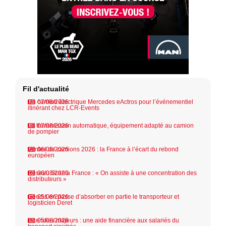
Fil d'actualité
Un camion électrique Mercedes eActros pour l’événementiel
07/08/2026
itinérant chez LCR-Events
La transmission automatique, équipement adapté au camion
07/08/2026
de pompier
Ventes de camions 2026 : la France à l’écart du rebond
06/08/2026
européen
Réseau Scania France : « On assiste à une concentration des
06/08/2026
distributeurs »
Geodis en passe d’absorber en partie le transporteur et
05/08/2026
logisticien Deret
Incendies majeurs : une aide financière aux salariés du
05/08/2026