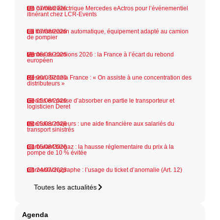
Un camion électrique Mercedes eActros pour l’événementiel
07/08/2026
itinérant chez LCR-Events
La transmission automatique, équipement adapté au camion
07/08/2026
de pompier
Ventes de camions 2026 : la France à l’écart du rebond
06/08/2026
européen
Réseau Scania France : « On assiste à une concentration des
06/08/2026
distributeurs »
Geodis en passe d’absorber en partie le transporteur et
05/08/2026
logisticien Deret
Incendies majeurs : une aide financière aux salariés du
05/08/2026
transport sinistrés
Carburant biogaz : la hausse réglementaire du prix à la
05/08/2026
pompe de 10 % évitée
Chronotachygraphe : l’usage du ticket d’anomalie (Art. 12)
24/07/2026
Toutes les actualités
Agenda