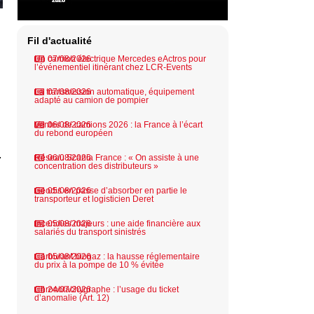
Fil d'actualité
Un camion électrique Mercedes eActros pour
07/08/2026
l’événementiel itinérant chez LCR-Events
La transmission automatique, équipement
07/08/2026
adapté au camion de pompier
Ventes de camions 2026 : la France à l’écart
06/08/2026
du rebond européen
.
Réseau Scania France : « On assiste à une
06/08/2026
concentration des distributeurs »
Geodis en passe d’absorber en partie le
05/08/2026
transporteur et logisticien Deret
Incendies majeurs : une aide financière aux
05/08/2026
salariés du transport sinistrés
Carburant biogaz : la hausse réglementaire
05/08/2026
du prix à la pompe de 10 % évitée
Chronotachygraphe : l’usage du ticket
24/07/2026
d’anomalie (Art. 12)