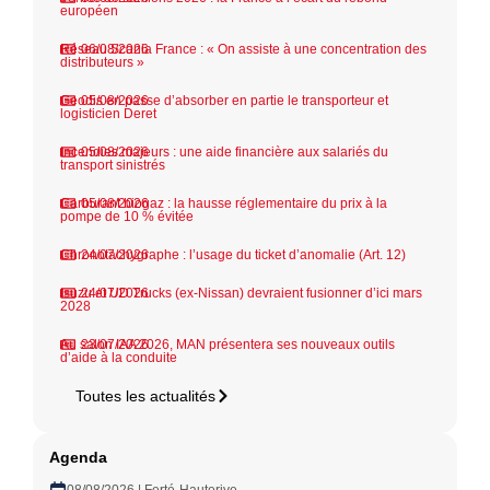
européen
Réseau Scania France : « On assiste à une concentration des
06/08/2026
distributeurs »
Geodis en passe d’absorber en partie le transporteur et
05/08/2026
logisticien Deret
Incendies majeurs : une aide financière aux salariés du
05/08/2026
transport sinistrés
Carburant biogaz : la hausse réglementaire du prix à la
05/08/2026
pompe de 10 % évitée
Chronotachygraphe : l’usage du ticket d’anomalie (Art. 12)
24/07/2026
Isuzu et UD Trucks (ex-Nissan) devraient fusionner d’ici mars
24/07/2026
2028
Au salon IAA 2026, MAN présentera ses nouveaux outils
23/07/2026
d’aide à la conduite
Toutes les actualités
Agenda