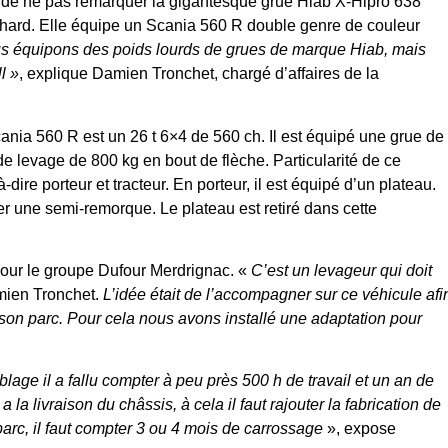
e de ne pas remarquer la gigantesque grue Hiab X-Hipro 638
chard. Elle équipe un Scania 560 R double genre de couleur
s équipons des poids lourds de grues de marque Hiab, mais
l »
, explique Damien Tronchet, chargé d’affaires de la
ania 560 R est un 26 t 6×4 de 560 ch. Il est équipé une grue de
e levage de 800 kg en bout de flèche. Particularité de ce
dire porteur et tracteur. En porteur, il est équipé d’un plateau.
er une semi-remorque. Le plateau est retiré dans cette
pour le groupe Dufour Merdrignac. «
C’est un levageur qui doit
mien Tronchet.
L’idée était de l’accompagner sur ce véhicule afi
 son parc. Pour cela nous avons installé une adaptation pour
blage il a fallu compter à peu près 500 h de travail et un an de
a la livraison du châssis, à cela il faut rajouter la fabrication de
parc, il faut compter 3 ou 4 mois de carrossage
», expose