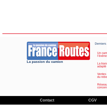
Derniers 
Un cami
l’événe
La passion du camion
La tran
adapté
Ventes 
du reb
Réseau 
concent
Contact
CGV