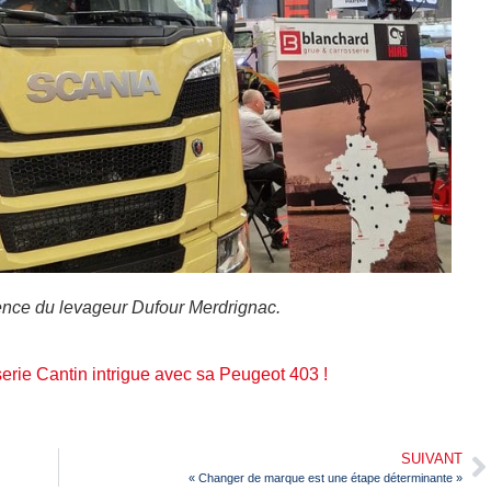
gence du levageur Dufour Merdrignac.
erie Cantin intrigue avec sa Peugeot 403 !
SUIVANT
« Changer de marque est une étape déterminante »