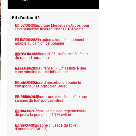
Fil d'actualité
Un camion électrique Mercedes eActros pour
07/08/2026
l’événementiel itinérant chez LCR-Events
La transmission automatique, équipement
07/08/2026
adapté au camion de pompier
Ventes de camions 2026 : la France à l’écart
06/08/2026
du rebond européen
Réseau Scania France : « On assiste à une
06/08/2026
concentration des distributeurs »
Geodis en passe d’absorber en partie le
05/08/2026
transporteur et logisticien Deret
Incendies majeurs : une aide financière aux
05/08/2026
salariés du transport sinistrés
Carburant biogaz : la hausse réglementaire
05/08/2026
du prix à la pompe de 10 % évitée
e
Chronotachygraphe : l’usage du ticket
24/07/2026
d’anomalie (Art. 12)