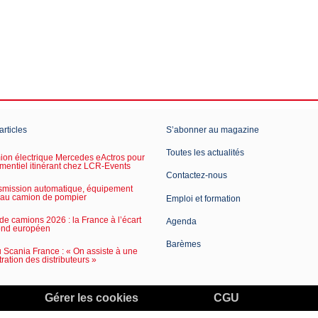
articles
S’abonner au magazine
Toutes les actualités
on électrique Mercedes eActros pour
mentiel itinérant chez LCR-Events
Contactez-nous
smission automatique, équipement
 au camion de pompier
Emploi et formation
de camions 2026 : la France à l’écart
Agenda
ond européen
Barèmes
Scania France : « On assiste à une
ration des distributeurs »
Gérer les cookies
CGU