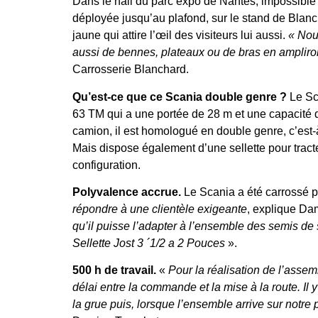
Dans le hall du parc expo de Nantes, impossibl
déployée jusqu’au plafond, sur le stand de Blan
jaune qui attire l’œil des visiteurs lui aussi.
« Nou
aussi de bennes, plateaux ou de bras en amplirol
Carrosserie Blanchard.
Qu’est-ce que ce Scania double genre ?
Le Sc
63 TM qui a une portée de 28 m et une capacité d
camion, il est homologué en double genre, c’est-à-
Mais dispose également d’une sellette pour tract
configuration.
Polyvalence accrue.
Le Scania a été carrossé 
répondre à une clientèle exigeante
, explique Da
qu’il puisse l’adapter à l’ensemble des semis de
Sellette Jost 3 ´1/2 a 2 Pouces
».
500 h de travail.
«
Pour la réalisation de l’assem
délai entre la commande et la mise à la route. Il y 
la grue puis, lorsque l’ensemble arrive sur notre 