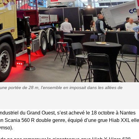
ne portée de 28 m, l'ensemble en imposait dans les allées de
industriel du Grand Ouest, s’est achevé le 18 octobre à Nantes
t un Scania 560 R double genre, équipé d’une grue Hiab XXL ell
ymso).