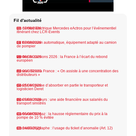
Fil d'actualité
Un camion électrique Mercedes eActros pour l’événementiel
07/08/2026
itinérant chez LCR-Events
La transmission automatique, équipement adapté au camion
07/08/2026
de pompier
Ventes de camions 2026 : la France à l’écart du rebond
06/08/2026
européen
Réseau Scania France : « On assiste à une concentration des
06/08/2026
distributeurs »
Geodis en passe d’absorber en partie le transporteur et
05/08/2026
logisticien Deret
Incendies majeurs : une aide financière aux salariés du
05/08/2026
transport sinistrés
Carburant biogaz : la hausse réglementaire du prix à la
05/08/2026
pompe de 10 % évitée
Chronotachygraphe : l’usage du ticket d’anomalie (Art. 12)
24/07/2026