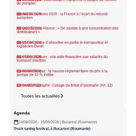
de pompier
Ventes de camions 2026 : la France à l’écart du rebond
06/08/2026
européen
Réseau Scania France : « On assiste à une concentration des
06/08/2026
distributeurs »
Geodis en passe d’absorber en partie le transporteur et
05/08/2026
logisticien Deret
Incendies majeurs : une aide financière aux salariés du
05/08/2026
transport sinistrés
Carburant biogaz : la hausse réglementaire du prix à la
05/08/2026
pompe de 10 % évitée
Chronotachygraphe : l’usage du ticket d’anomalie (Art. 12)
24/07/2026
Toutes les actualités
Agenda
14/08/2026 - 16/08/2026 | Bucarest (Roumanie)
Truck tuning festival, à Bucarest (Roumanie)