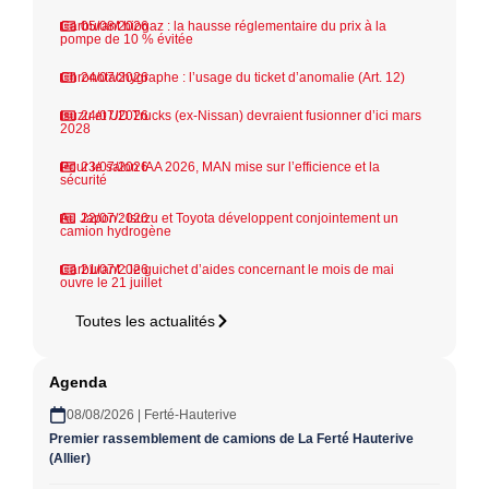
Carburant biogaz : la hausse réglementaire du prix à la
05/08/2026
pompe de 10 % évitée
Chronotachygraphe : l’usage du ticket d’anomalie (Art. 12)
24/07/2026
Isuzu et UD Trucks (ex-Nissan) devraient fusionner d’ici mars
24/07/2026
2028
Pour le salon IAA 2026, MAN mise sur l’efficience et la
23/07/2026
sécurité
Au Japon : Isuzu et Toyota développent conjointement un
22/07/2026
camion hydrogène
Carburant : le guichet d’aides concernant le mois de mai
21/07/2026
ouvre le 21 juillet
Toutes les actualités
Agenda
08/08/2026 | Ferté-Hauterive
Premier rassemblement de camions de La Ferté Hauterive
(Allier)