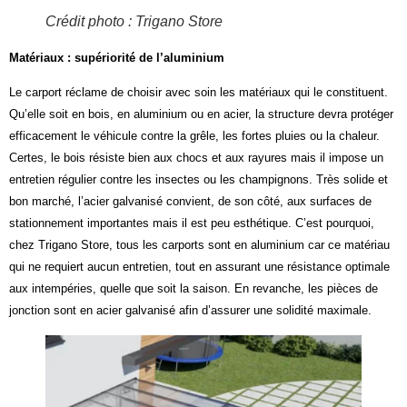
Crédit photo : Trigano Store
Matériaux : supériorité de l’aluminium
L
e carport réclame
de
choisir avec soin
l
es matériaux qui le constitue
nt
.
Qu’elle soit en bois, en aluminium ou en acier, la structure devra
protéger
efficacement
le
véhicule
contre la grêle, les fortes pluies ou la chaleur
.
Certes, le bois résiste
bien
aux chocs et aux rayures mais
il
impos
e un
entretien régulier contre les insectes
ou les
champignons.
Très solide et
bon marché, l’acier galvanisé convient,
de son côté,
aux surfaces
de
stationnement
importantes mais il est peu esthétique. C’
est pourquoi,
c
hez Trigano Store, tous les carports sont en aluminium
car ce
matériau
qui
ne requiert aucun
entretien, tout en assurant une résistance
optimal
e
aux intempéries
, quelle que soit la saison.
En revanche, les
pièces de
jonction
sont
en acier galvanisé
afin d’
assurer une solidité maxim
ale
.