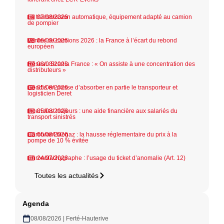
La transmission automatique, équipement adapté au camion
07/08/2026
de pompier
Ventes de camions 2026 : la France à l’écart du rebond
06/08/2026
européen
Réseau Scania France : « On assiste à une concentration des
06/08/2026
distributeurs »
Geodis en passe d’absorber en partie le transporteur et
05/08/2026
logisticien Deret
Incendies majeurs : une aide financière aux salariés du
05/08/2026
transport sinistrés
Carburant biogaz : la hausse réglementaire du prix à la
05/08/2026
pompe de 10 % évitée
Chronotachygraphe : l’usage du ticket d’anomalie (Art. 12)
24/07/2026
Toutes les actualités
Agenda
08/08/2026 | Ferté-Hauterive