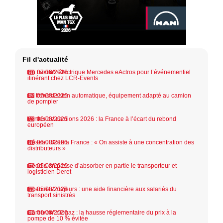
Fil d'actualité
Un camion électrique Mercedes eActros pour l’événementiel
07/08/2026
itinérant chez LCR-Events
La transmission automatique, équipement adapté au camion
07/08/2026
de pompier
Ventes de camions 2026 : la France à l’écart du rebond
06/08/2026
européen
Réseau Scania France : « On assiste à une concentration des
06/08/2026
distributeurs »
Geodis en passe d’absorber en partie le transporteur et
05/08/2026
logisticien Deret
Incendies majeurs : une aide financière aux salariés du
05/08/2026
transport sinistrés
Carburant biogaz : la hausse réglementaire du prix à la
05/08/2026
pompe de 10 % évitée