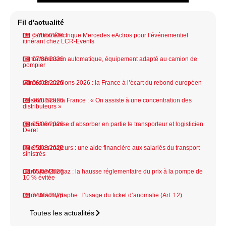
Fil d'actualité
Un camion électrique Mercedes eActros pour l’événementiel
07/08/2026
itinérant chez LCR-Events
La transmission automatique, équipement adapté au camion de
07/08/2026
pompier
Ventes de camions 2026 : la France à l’écart du rebond européen
06/08/2026
Réseau Scania France : « On assiste à une concentration des
06/08/2026
distributeurs »
Geodis en passe d’absorber en partie le transporteur et logisticien
05/08/2026
Deret
Incendies majeurs : une aide financière aux salariés du transport
05/08/2026
sinistrés
Carburant biogaz : la hausse réglementaire du prix à la pompe de
05/08/2026
10 % évitée
Chronotachygraphe : l’usage du ticket d’anomalie (Art. 12)
24/07/2026
Toutes les actualités