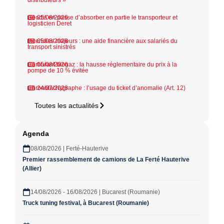
distributeurs »
Geodis en passe d’absorber en partie le transporteur et
05/08/2026
logisticien Deret
Incendies majeurs : une aide financière aux salariés du
05/08/2026
transport sinistrés
Carburant biogaz : la hausse réglementaire du prix à la
05/08/2026
pompe de 10 % évitée
Chronotachygraphe : l’usage du ticket d’anomalie (Art. 12)
24/07/2026
Toutes les actualités
Agenda
08/08/2026 | Ferté-Hauterive
Premier rassemblement de camions de La Ferté Hauterive
(Allier)
14/08/2026 - 16/08/2026 | Bucarest (Roumanie)
Truck tuning festival, à Bucarest (Roumanie)