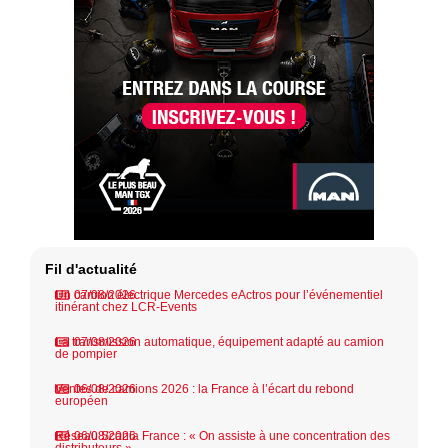
Fil d'actualité
Un camion électrique Mercedes eActros pour l’événementiel
07/08/2026
itinérant chez LCR-Events
La transmission automatique, équipement adapté au camion
07/08/2026
de pompier
Ventes de camions 2026 : la France à l’écart du rebond
06/08/2026
européen
Réseau Scania France : « On assiste à une concentration des
06/08/2026