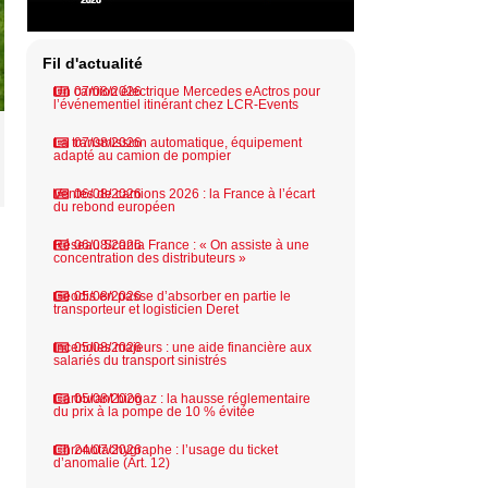
Fil d'actualité
Un camion électrique Mercedes eActros pour
07/08/2026
l’événementiel itinérant chez LCR-Events
La transmission automatique, équipement
07/08/2026
adapté au camion de pompier
Ventes de camions 2026 : la France à l’écart
06/08/2026
du rebond européen
Réseau Scania France : « On assiste à une
06/08/2026
concentration des distributeurs »
Geodis en passe d’absorber en partie le
05/08/2026
transporteur et logisticien Deret
Incendies majeurs : une aide financière aux
05/08/2026
salariés du transport sinistrés
Carburant biogaz : la hausse réglementaire
05/08/2026
du prix à la pompe de 10 % évitée
Chronotachygraphe : l’usage du ticket
24/07/2026
d’anomalie (Art. 12)