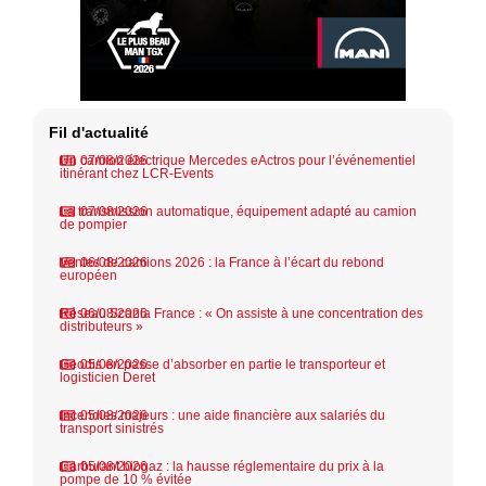
Fil d'actualité
Un camion électrique Mercedes eActros pour l’événementiel
07/08/2026
itinérant chez LCR-Events
La transmission automatique, équipement adapté au camion
07/08/2026
de pompier
Ventes de camions 2026 : la France à l’écart du rebond
06/08/2026
européen
Réseau Scania France : « On assiste à une concentration des
06/08/2026
distributeurs »
Geodis en passe d’absorber en partie le transporteur et
05/08/2026
logisticien Deret
Incendies majeurs : une aide financière aux salariés du
05/08/2026
transport sinistrés
Carburant biogaz : la hausse réglementaire du prix à la
05/08/2026
pompe de 10 % évitée